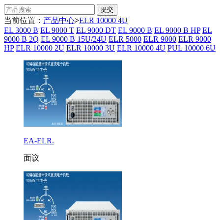
当前位置：
产品中心
>
ELR 10000 4U
EL 3000 B
EL 9000 T
EL 9000 DT
EL 9000 B
EL 9000 B HP
EL
9000 B 2Q
EL 9000 B 15U/24U
ELR 5000
ELR 9000
ELR 9000
HP
ELR 10000 2U
ELR 10000 3U
ELR 10000 4U
PUL 10000 6U
EA-ELR.
面议