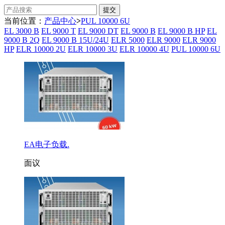
当前位置：
产品中心
>
PUL 10000 6U
EL 3000 B
EL 9000 T
EL 9000 DT
EL 9000 B
EL 9000 B HP
EL
9000 B 2Q
EL 9000 B 15U/24U
ELR 5000
ELR 9000
ELR 9000
HP
ELR 10000 2U
ELR 10000 3U
ELR 10000 4U
PUL 10000 6U
EA电子负载.
面议