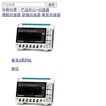
当前位置：
产品中心
>
示波器
鼎阳示波器
是德示波器
泰克示波器
泰克4系列B.
面议